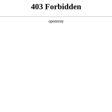
首页
关于我们
新闻与活动
资料
DCs)
生物大分子
多肽和寡核苷酸
产品
技术平
培养工艺开发
工艺开发是决定药物质量、产量与商业化可行性的关键环节。随着
度、高表达、稳定可控的细胞培养工艺的需求也日益增长。
养技术与深厚的工艺经验，为生物大分子药物创新注入强劲动力