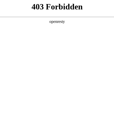
首页
关于我们
新闻与活动
资料
DCs)
生物大分子
多肽和寡核苷酸
产品
技术平